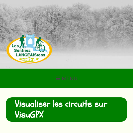
Aller
au
contenu
LES SENTIERS
LANGEAISIENS
MENU
Visualiser les circuits sur
VisuGPX