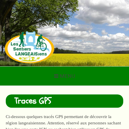
Aller
au
contenu
LES SENTIERS
LANGEAISIENS
MENU
Traces GPS
Ci-dessous quelques tracés GPS permettant de découvrir la
région langeaisiennne. Attention, réservé aux personnes sachant