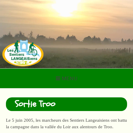
Aller
au
contenu
LES SENTIERS
LANGEAISIENS
MENU
Sortie Troo
Le 5 juin 2005, les marcheurs des Sentiers Langeaisiens ont battu
la campagne dans la vallée du Loir aux alentours de Troo.