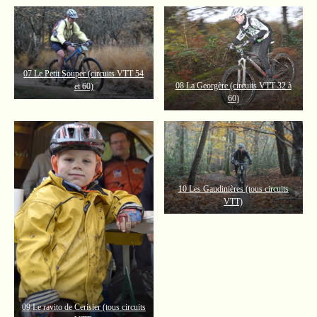
07 Le Petit Souper (circuits VTT 54
08 La Georgère (circuits VTT 32 à
et 6
0)
60)
1
0 Les Gaudinières (tous circuits
VTT)
09 Le
ravito de Cerisier (tous circuits