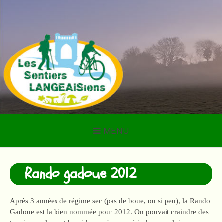
Aller
au
contenu
LES SENTIERS
LANGEAISIENS
MENU
Rando gadoue 2012
Après 3 années de régime sec (pas de boue, ou si peu), la Rando
Gadoue est la bien nommée pour 2012. On pouvait craindre des