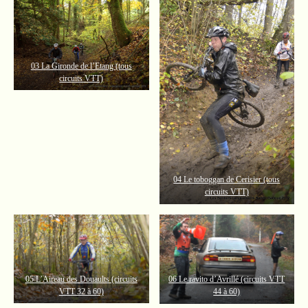
03 La Gironde de l’Etang (tous
circuits VTT)
04 Le toboggan de Cerisier (tous
circuits VTT)
0
5 L’Aireau des Douaults (circuits
06 Le ravito d’Avrillé (circuits VTT
VTT 32 à 6
0)
44 à 60)