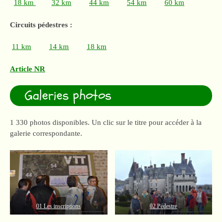
18 km
32 km
44 km
54 km
60 km
Circuits pédestres :
11 km
14 km
18 km
Article NR
Galeries photos
1 330 photos disponibles. Un clic sur le titre pour accéder à la
galerie correspondante.
01 Les inscriptions
02 Pédestre