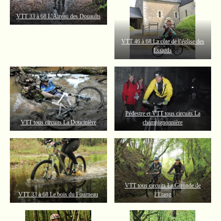
VTT 33 à 68 L’Aireau des Douaults
VTT 46 à 68 La côte de l’église des
Essards
Pédestre et VTT tous circuits La
VTT tous circuits La Doucinière
champignonnière
VTT tous circuits La Gironde de
VTT 33 à 68 Le bois du Fourneau
l’Etang