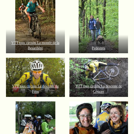
VTT tous circuits La montée de la
Bezardière
Pédestres
VTT tous circuits La descente du
VTT tous circuits La descente de
Frou
Cerisier