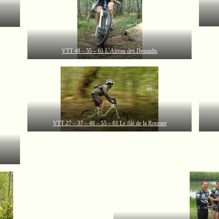
VTT 48 – 55 – 61 L’Aireau des Douaults
VTT 27 – 37 – 48 – 55 – 61 Le filé de la Roumer