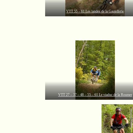
VTT 55 – 61 Les landes de la Gautellerie
VTT 27 – 37 – 48 – 55 – 61 Le viaduc de la Roumer