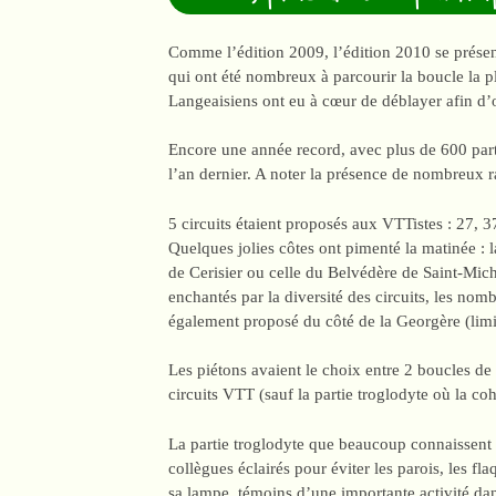
Comme l’édition 2009, l’édition 2010 se présen
qui ont été nombreux à parcourir la boucle la 
Langeaisiens ont eu à cœur de déblayer afin d’of
Encore une année record, avec plus de 600 part
l’an dernier. A noter la présence de nombreux 
5 circuits étaient proposés aux VTTistes : 27, 3
Quelques jolies côtes ont pimenté la matinée : l
de Cerisier ou celle du Belvédère de Saint-Miche
enchantés par la diversité des circuits, les nom
également proposé du côté de la Georgère (limit
Les piétons avaient le choix entre 2 boucles de
circuits VTT (sauf la partie troglodyte où la coh
La partie troglodyte que beaucoup connaissent 
collègues éclairés pour éviter les parois, les
sa lampe, témoins d’une importante activité dan