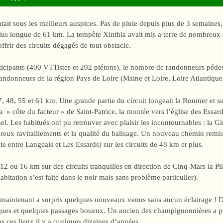
tait sous les meilleurs auspices. Pas de pluie depuis plus de 3 semaines
plus longue de 61 km. La tempête Xinthia avait mis a terre de nombreux
frir des circuits dégagés de tout obstacle.
icipants (400 VTTistes et 202 piétons), le nombre de randonneurs pédes
randonneurs de la région Pays de Loire (Maine et Loire, Loire Atlantiqu
7, 48, 55 et 61 km. Une grande partie du circuit longeait la Roumer et su
a » côte du facteur » de Saint-Patrice, la montée vers l’église des Essard
l. Les habitués ont pu retrouver avec plaisir les incontournables : la G
breux ravitaillements et la qualité du balisage. Un nouveau chemin remis 
e entre Langeais et Les Essards) sur les circuits de 48 km et plus.
 12 ou 16 km sur des circuits tranquilles en direction de Cinq-Mars la Pi
abitation s’est faite dans le noir mais sans problème particulier).
maintenant a surpris quelques nouveaux venus sans aucun éclairage ! De
 flaques et quelques passages boueux. Un ancien des champignonnières a 
s ces lieux il y a quelques dizaines d’années.