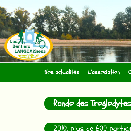
Aller
au
contenu
LES SENTIERS
Nos actualités
L’association
O
Rando des Troglodytes
2010, plus de 600 partici