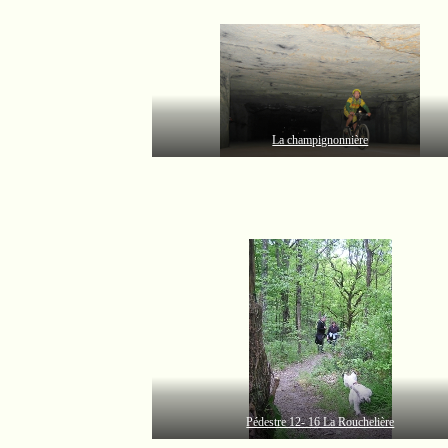
La champignonnière
Pédestre 12- 16 La Rouchelière