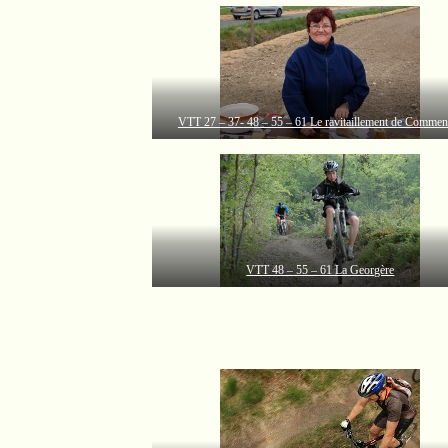
VTT 27 – 37- 48 – 55 – 61 Le ravitaillement de Commen
VTT 48 – 55 – 61 La Georgère