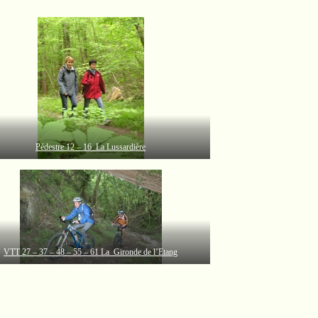
Pédestre 12 – 16 La Lussardière
VTT 27 – 37 – 48 – 55 – 61 La Gironde de l’Etang