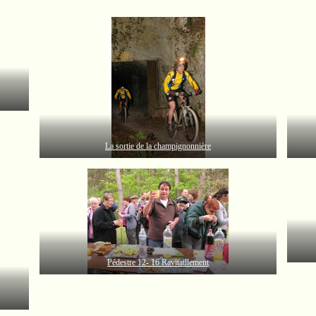
La sortie de la champignonnière
Pédestre 12- 16 Ravitaillement