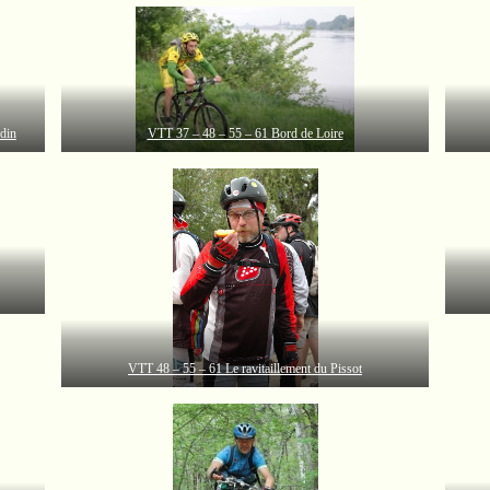
din
VTT 37 – 48 – 55 – 61 Bord de Loire
VTT 48 – 55 – 61 Le ravitaillement du Pissot