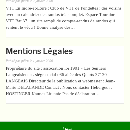
Publié par
julien
le
2 janvier 2000
VTT En Indre-et-Loire : Club de VTT de Fondettes : des voisins
avec un calendrier des randos très complet. Espace Touraine
VTT Bat 37 : un site rempli de compte-rendus de randos qui
sentent le vécu ! Bonne analyse des…
Mentions Légales
Publié par
julien
le
1 janvier 2000
Propriétaire du site : association loi 1901 « Les Sentiers
Langeaisiens », siège social : 66 allée des Quarts 37130
LANGEAIS Directeur de la publication et webmaster : Jean-
Marie DELALANDE Contact : Nous contacter Hébergeur :
HOSTINGER Kaunas Lituanie Pas de déclaration…
Liens