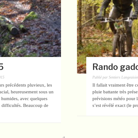
5
Rando gad
015
Publié par
Sentiers Langeaisie
rs précédents pluvieux, les
Il fallait vraiment être 
glacial, heureusement sous un
pluie battante très prés
rès humides, avec quelques
prévisions météo pour la
 difficultés. Beaucoup de
s’est révélé exact (le 
Page