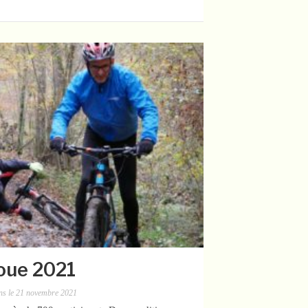
oue 2021
ns
le
21 novembre 2021