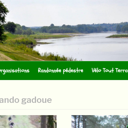
 LANGEAISIENS
rganisations
Randonnée pédestre
Vélo Tout Terra
ando gadoue