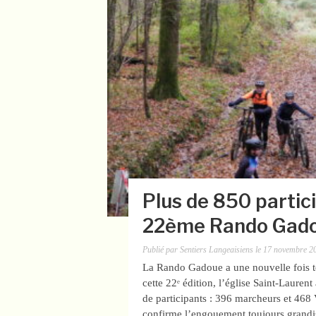
Plus de 850 partic
22ème Rando Gad
Publié par
Sentiers Langeaisiens
le
17 novembre 2
La Rando Gadoue a une nouvelle fois t
cette 22ᵉ édition, l’église Saint-Lauren
de participants : 396 marcheurs et 468 
confirme l’engouement toujours grand