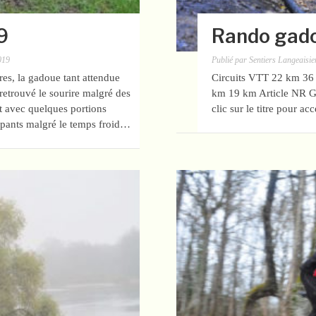
9
Rando gad
019
Publié par
Sentiers Langeaisie
es, la gadoue tant attendue
Circuits VTT 22 km 36
 retrouvé le sourire malgré des
km 19 km Article NR Ga
ant avec quelques portions
clic sur le titre pour ac
ipants malgré le temps froid…