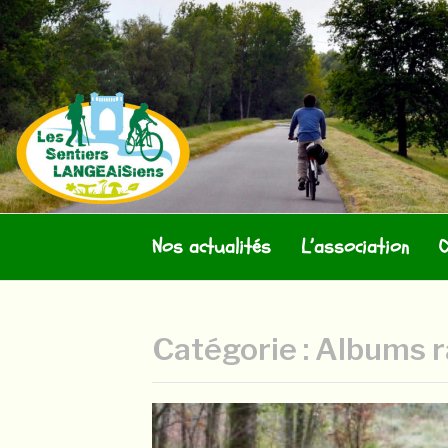
Aller
au
contenu
LES SENTIERS
Nos actualités
L’association
O
Catégorie :
Albums r