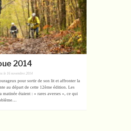
oue 2014
ns
le
16 novembre 2014
courageux pour sortir de son lit et affronter la
ente au départ de cette 12ème édition. Les
 matinée étaient : « rares averses », ce qui
problème…